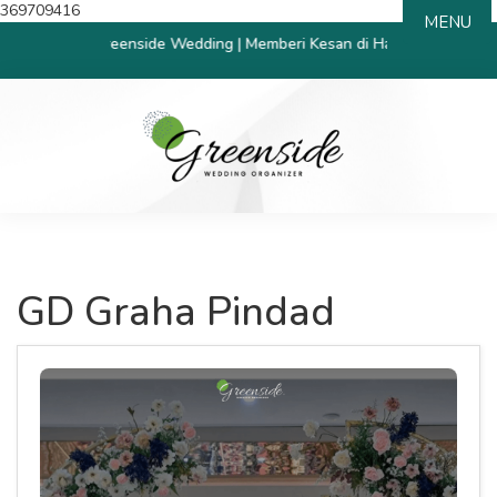
369709416
MENU
t Datang Greenside Wedding | Memberi Kesan di Hari Bahagia
GD Graha Pindad